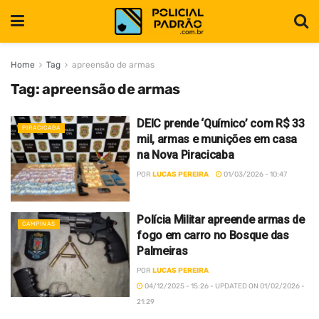
Home
Tag
apreensão de armas
Tag:
apreensão de armas
DEIC prende ‘Químico’ com R$ 33
PIRACICABA
mil, armas e munições em casa
na Nova Piracicaba
POR
LUCAS PEREIRA
01/03/2026 - 10:47
Polícia Militar apreende armas de
CAMPINAS
fogo em carro no Bosque das
Palmeiras
POR
LUCAS PEREIRA
04/12/2025 - 15:26 - UPDATED ON 01/02/2026 -
21:29