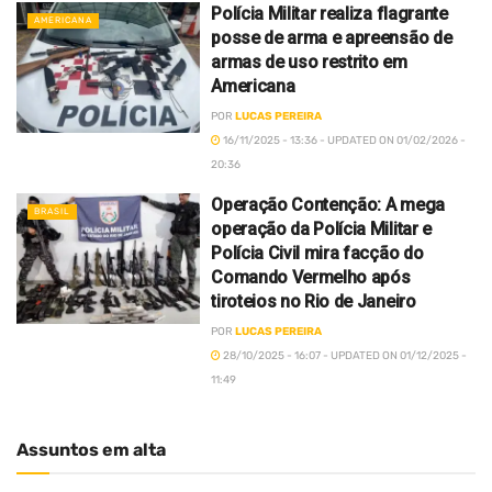
Polícia Militar realiza flagrante
AMERICANA
posse de arma e apreensão de
armas de uso restrito em
Americana
POR
LUCAS PEREIRA
16/11/2025 - 13:36 - UPDATED ON 01/02/2026 -
20:36
Operação Contenção: A mega
BRASIL
operação da Polícia Militar e
Polícia Civil mira facção do
Comando Vermelho após
tiroteios no Rio de Janeiro
POR
LUCAS PEREIRA
28/10/2025 - 16:07 - UPDATED ON 01/12/2025 -
11:49
Assuntos em alta