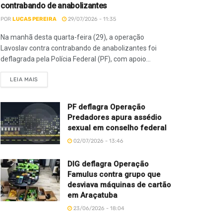
contrabando de anabolizantes
POR
LUCAS PEREIRA
29/07/2026 - 11:35
Na manhã desta quarta-feira (29), a operação
Lavoslav contra contrabando de anabolizantes foi
deflagrada pela Polícia Federal (PF), com apoio...
LEIA MAIS
PF deflagra Operação
Predadores apura assédio
sexual em conselho federal
02/07/2026 - 13:46
DIG deflagra Operação
Famulus contra grupo que
desviava máquinas de cartão
em Araçatuba
23/06/2026 - 18:04