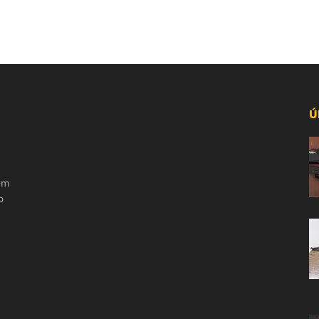
Ú
 em
o