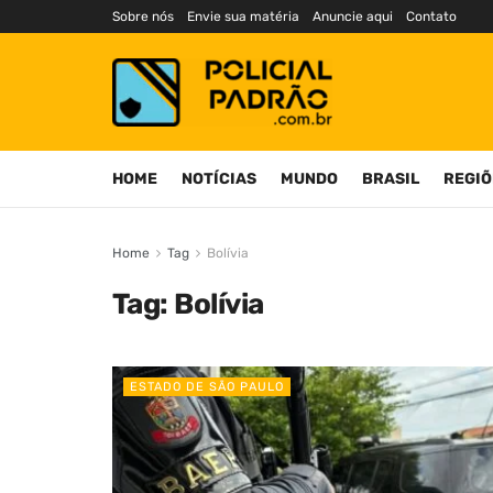
Sobre nós
Envie sua matéria
Anuncie aqui
Contato
HOME
NOTÍCIAS
MUNDO
BRASIL
REGIÕ
Home
Tag
Bolívia
Tag:
Bolívia
ESTADO DE SÃO PAULO