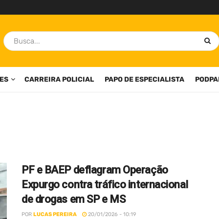
ES
CARREIRA POLICIAL
PAPO DE ESPECIALISTA
PODPA
PF e BAEP deflagram Operação
Expurgo contra tráfico internacional
de drogas em SP e MS
POR
LUCAS PEREIRA
20/01/2026 - 10:19