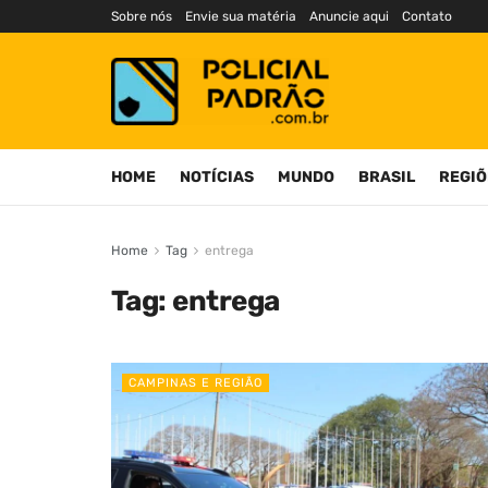
Sobre nós
Envie sua matéria
Anuncie aqui
Contato
HOME
NOTÍCIAS
MUNDO
BRASIL
REGIÕ
Home
Tag
entrega
Tag:
entrega
CAMPINAS E REGIÃO