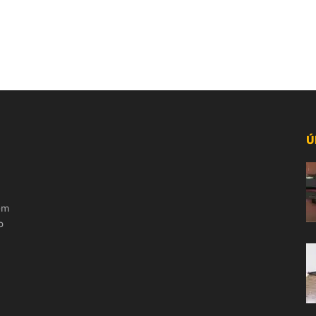
Ú
 em
o