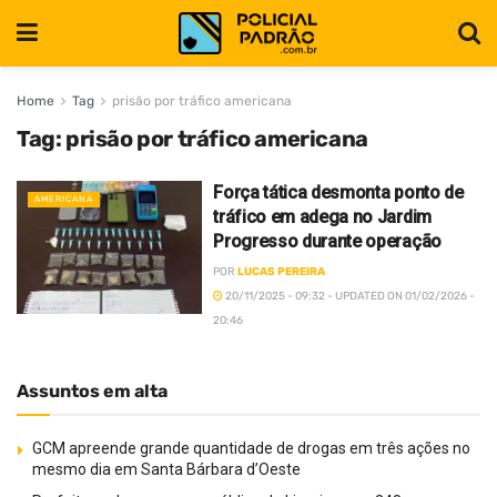
Home
Tag
prisão por tráfico americana
Tag:
prisão por tráfico americana
Força tática desmonta ponto de
AMERICANA
tráfico em adega no Jardim
Progresso durante operação
POR
LUCAS PEREIRA
20/11/2025 - 09:32 - UPDATED ON 01/02/2026 -
20:46
Assuntos em alta
GCM apreende grande quantidade de drogas em três ações no
mesmo dia em Santa Bárbara d’Oeste