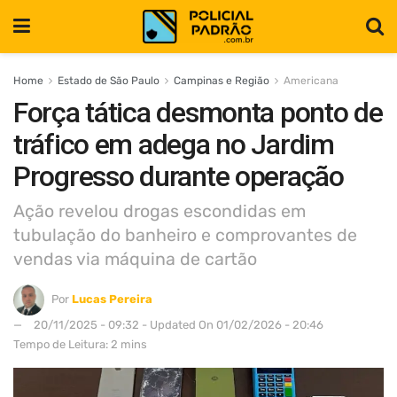
Home
Estado de São Paulo
Campinas e Região
Americana
Força tática desmonta ponto de
tráfico em adega no Jardim
Progresso durante operação
Ação revelou drogas escondidas em
tubulação do banheiro e comprovantes de
vendas via máquina de cartão
Por
Lucas Pereira
20/11/2025 - 09:32 - Updated On 01/02/2026 - 20:46
Tempo de Leitura: 2 mins