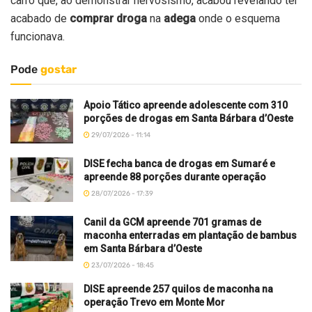
carro que, ao demonstrar nervosismo, acabou revelando ter
acabado de
comprar droga
na
adega
onde o esquema
funcionava.
Pode
gostar
Apoio Tático apreende adolescente com 310
porções de drogas em Santa Bárbara d’Oeste
29/07/2026 - 11:14
DISE fecha banca de drogas em Sumaré e
apreende 88 porções durante operação
28/07/2026 - 17:39
Canil da GCM apreende 701 gramas de
maconha enterradas em plantação de bambus
em Santa Bárbara d’Oeste
23/07/2026 - 18:45
DISE apreende 257 quilos de maconha na
operação Trevo em Monte Mor