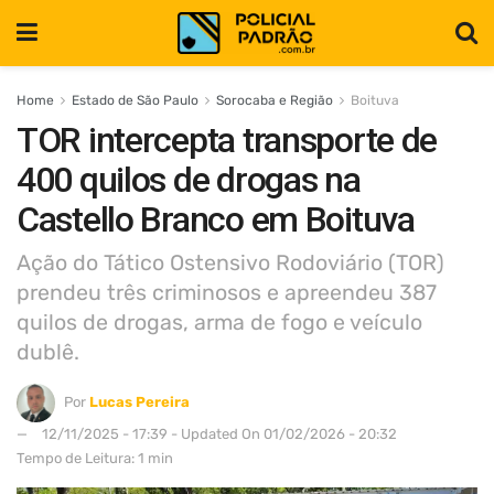
Home
Estado de São Paulo
Sorocaba e Região
Boituva
TOR intercepta transporte de
400 quilos de drogas na
Castello Branco em Boituva
Ação do Tático Ostensivo Rodoviário (TOR)
prendeu três criminosos e apreendeu 387
quilos de drogas, arma de fogo e veículo
dublê.
Por
Lucas Pereira
12/11/2025 - 17:39 - Updated On 01/02/2026 - 20:32
Tempo de Leitura: 1 min