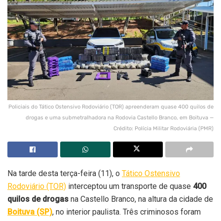
Policiais do Tático Ostensivo Rodoviário (TOR) apreenderam quase 400 quilos de
drogas e uma submetralhadora na Rodovia Castello Branco, em Boituva —
Crédito: Polícia Militar Rodoviária (PMR)
Na tarde desta terça-feira (11), o
Tático Ostensivo
Rodoviário (TOR)
interceptou um transporte de quase
400
quilos de drogas
na Castello Branco, na altura da cidade de
Boituva (SP)
, no interior paulista. Três criminosos foram