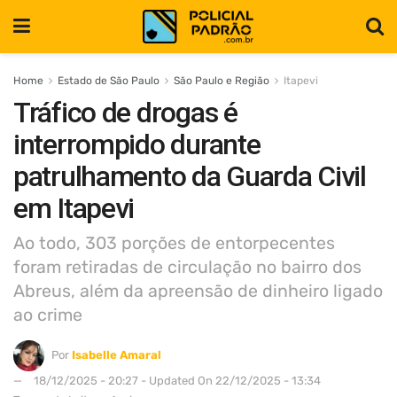
Home
Estado de São Paulo
São Paulo e Região
Itapevi
Tráfico de drogas é
interrompido durante
patrulhamento da Guarda Civil
em Itapevi
Ao todo, 303 porções de entorpecentes
foram retiradas de circulação no bairro dos
Abreus, além da apreensão de dinheiro ligado
ao crime
Por
Isabelle Amaral
18/12/2025 - 20:27 - Updated On 22/12/2025 - 13:34