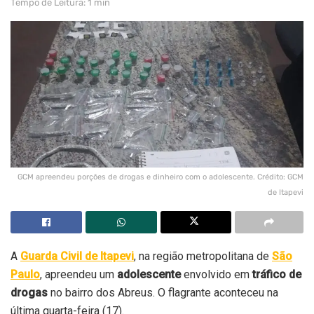
Tempo de Leitura: 1 min
GCM apreendeu porções de drogas e dinheiro com o adolescente. Crédito: GCM
de Itapevi
A
Guarda Civil de Itapevi
, na região metropolitana de
São
Paulo
, apreendeu um
adolescente
envolvido em
tráfico de
drogas
no bairro dos Abreus. O flagrante aconteceu na
última quarta-feira (17).