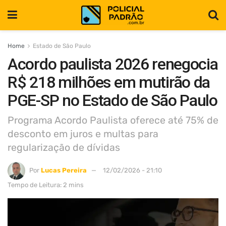
Home
Estado de São Paulo
Acordo paulista 2026 renegocia
R$ 218 milhões em mutirão da
PGE-SP no Estado de São Paulo
Programa Acordo Paulista oferece até 75% de
desconto em juros e multas para
regularização de dívidas
Por
Lucas Pereira
12/02/2026 - 21:10
Tempo de Leitura: 2 mins