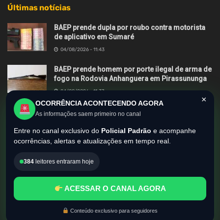
Últimas notícias
BAEP prende dupla por roubo contra motorista
de aplicativo em Sumaré
04/08/2026 - 11:43
BAEP prende homem por porte ilegal de arma de
fogo na Rodovia Anhanguera em Pirassununga
04/08/2026 - 11:37
×
OCORRÊNCIA ACONTECENDO AGORA
BAEP e MPSP deflagram operação Zero Grau
As informações saem primeiro no canal
contra roubos de motocicletas em Hortolândia
Entre no canal exclusivo do
Policial Padrão
e acompanhe
03/08/2026 - 13:55
ocorrências, alertas e atualizações em tempo real.
384
leitores entraram hoje
Sobre nós
Envie sua matéria
Anuncie
Contato
ACESSAR O CANAL AGORA
Política de Privacidade
Conteúdo exclusivo para seguidores