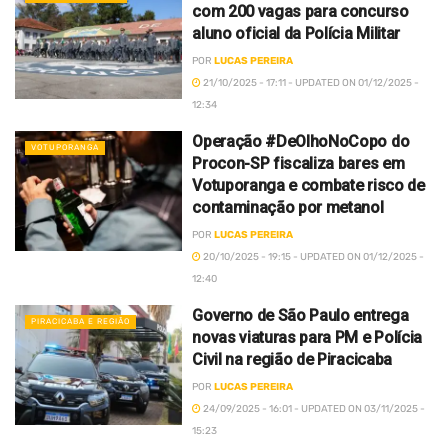
com 200 vagas para concurso
aluno oficial da Polícia Militar
POR
LUCAS PEREIRA
21/10/2025 - 17:11 - UPDATED ON 01/12/2025 -
12:34
Operação #DeOlhoNoCopo do
VOTUPORANGA
Procon-SP fiscaliza bares em
Votuporanga e combate risco de
contaminação por metanol
POR
LUCAS PEREIRA
20/10/2025 - 19:15 - UPDATED ON 01/12/2025 -
12:40
Governo de São Paulo entrega
PIRACICABA E REGIÃO
novas viaturas para PM e Polícia
Civil na região de Piracicaba
POR
LUCAS PEREIRA
24/09/2025 - 16:01 - UPDATED ON 03/11/2025 -
15:23