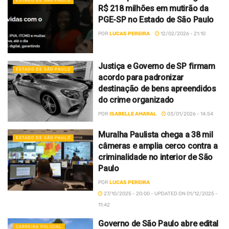
ESTADO DE SÃO PAULO
R$ 218 milhões em mutirão da
PGE-SP no Estado de São Paulo
POR
LUCAS PEREIRA
12/02/2026 - 21:10
Justiça e Governo de SP firmam
ESTADO DE SÃO PAULO
acordo para padronizar
destinação de bens apreendidos
do crime organizado
POR
ISABELLE AMARAL
03/01/2026 - 14:54
Muralha Paulista chega a 38 mil
ESTADO DE SÃO PAULO
câmeras e amplia cerco contra a
criminalidade no interior de São
Paulo
POR
LUCAS PEREIRA
27/10/2025 - 20:00 - UPDATED ON 01/12/2025 -
11:42
Governo de São Paulo abre edital
CARREIRA POLICIAL