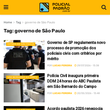
Home
Tag
governo de São Paulo
Tag:
governo de São Paulo
Governo de SP regulamenta novo
ESTADO DE SÃO PAULO
processo de promoção dos
policiais civis com critérios por
mérito
POR
LUCAS PEREIRA
29/07/2026 - 13:38
Polícia Civil inaugura primeira
SÃO BERNARDO DO CAMPO
DDM 24 horas do ABC Paulista
em São Bernardo do Campo
POR
LUCAS PEREIRA
20/05/2026 - 13:48
Acordo paulista 2026 renegocia