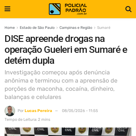
Home
Estado de São Paulo
Campinas e Região
Sumaré
DISE apreende drogas na
operação Gueleri em Sumaré e
detém dupla
Investigação começou após denúncia
anônima e terminou com a apreensão de
porções de maconha, cocaína, dinheiro,
balanças e celulares
Por
Lucas Pereira
08/05/2026 - 11:55
Tempo de Leitura: 2 mins