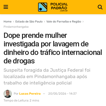
Home
Estado de São Paulo
Vale do Parnaíba e Região
Pindamonhangaba
Dope prende mulher
investigada por lavagem de
dinheiro do tráfico internacional
de drogas
Suspeita foragida da Justiça Federal foi
localizada em Pindamonhangaba após
trabalho de inteligência policial
Por
Lucas Pereira
20/05/2026 - 14:37
Tempo de Leitura: 2 mins