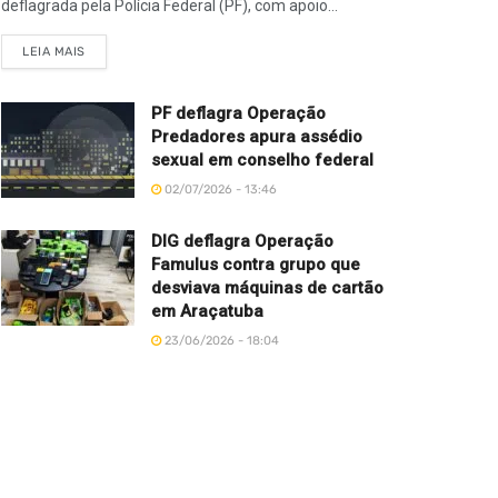
deflagrada pela Polícia Federal (PF), com apoio...
LEIA MAIS
PF deflagra Operação
Predadores apura assédio
sexual em conselho federal
02/07/2026 - 13:46
DIG deflagra Operação
Famulus contra grupo que
desviava máquinas de cartão
em Araçatuba
23/06/2026 - 18:04