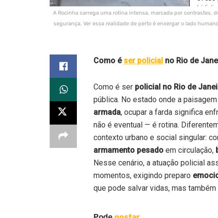
A Rocinha carrega uma rotina intensa, marcada por contrastes, d
segurança. Ver essa realidade de perto é enxergar o lado humano 
Como é
ser policial
no Rio de Jane
Como é ser
policial no Rio de Jane
pública. No estado onde a paisagem
armada
, ocupar a farda significa e
não é eventual — é rotina. Diferente
contexto urbano e social singular:
armamento pesado
em circulação,
Nesse cenário, a atuação policial 
momentos, exigindo preparo
emocio
que pode salvar vidas, mas também q
Pode
gostar