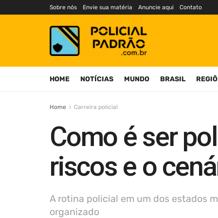
Sobre nós
Envie sua matéria
Anuncie aqui
Contato
HOME
NOTÍCIAS
MUNDO
BRASIL
REGIÕ
Home
Carreira policial
Como é ser poli
riscos e o cen
A rotina policial em um dos estados m
organizado