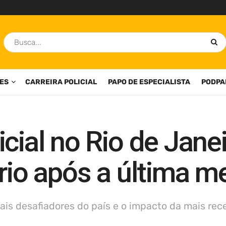
ES
CARREIRA POLICIAL
PAPO DE ESPECIALISTA
PODPA
cial no Rio de Janei
ário após a última 
ais desafiadores do país e o impacto da mais rec