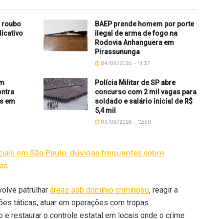
 roubo
BAEP prende homem por porte
licativo
ilegal de arma de fogo na
Rodovia Anhanguera em
Pirassununga
04/08/2026 - 11:37
am
Polícia Militar de SP abre
ontra
concurso com 2 mil vagas para
as em
soldado e salário inicial de R$
5,4 mil
03/08/2026 - 12:50
ciais em São Paulo: dúvidas frequentes sobre
pas
olve patrulhar
áreas sob domínio criminoso
, reagir a
sões táticas, atuar em operações com tropas
 e restaurar o controle estatal em locais onde o crime