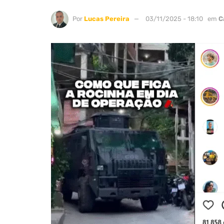
Por
Lucas Pereira
03/11/2025 - 18:10
em
C