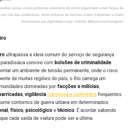
esafios sociais e pela presença constante do crime organizado e das forças de
por trás das estatísticas, onde milhares de famílias vivem, trabalham e lutam
diariamente por dignidade e paz. Crédito: @Rockycria/Instagram
iro
iro
ultrapassa a ideia comum do serviço de segurança
 paradisíaca convive com
bolsões de criminalidade
nfrentar um ambiente de tensão permanente, onde o risco
mente de muitas regiões do país, o Rio carrega um
 comunidades dominadas por
facções e milícias
,
barricadas
,
vigilância
criminosa e confrontos
frequentes.
assume contornos de guerra urbana em determinados
nal
,
físico
,
psicológico
e
técnico
. É acordar sabendo
ue cada saída de viatura pode ser a última.