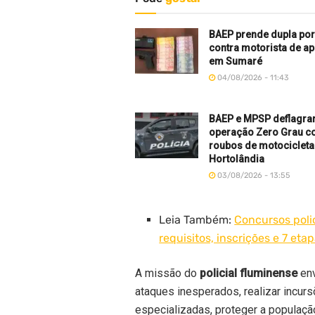
BAEP prende dupla por
contra motorista de ap
em Sumaré
04/08/2026 - 11:43
BAEP e MPSP deflagr
operação Zero Grau c
roubos de motociclet
Hortolândia
03/08/2026 - 13:55
Leia Também:
Concursos poli
requisitos, inscrições e 7 eta
A missão do
policial fluminense
env
ataques inesperados, realizar incur
especializadas, proteger a população