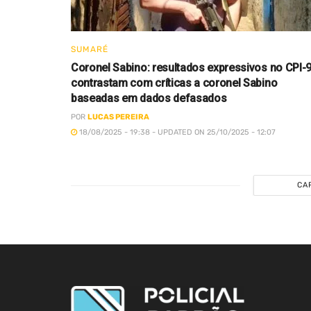
SUMARÉ
Coronel Sabino: resultados expressivos no CPI-
contrastam com críticas a coronel Sabino
baseadas em dados defasados
POR
LUCAS PEREIRA
18/08/2025 - 19:38 - UPDATED ON 25/10/2025 - 12:07
CA