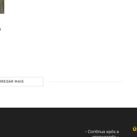
9
RREGAR MAIS
Ú
- Continua após a
propaganda -