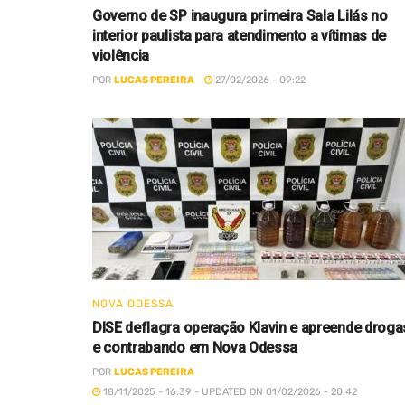
Governo de SP inaugura primeira Sala Lilás no
interior paulista para atendimento a vítimas de
violência
POR
LUCAS PEREIRA
27/02/2026 - 09:22
NOVA ODESSA
DISE deflagra operação Klavin e apreende droga
e contrabando em Nova Odessa
POR
LUCAS PEREIRA
18/11/2025 - 16:39 - UPDATED ON 01/02/2026 - 20:42