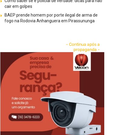
Como saber se é policial de verdade: dicas para não
cair em golpes
BAEP prende homem por porte ilegal de arma de
fogo na Rodovia Anhanguera em Pirassununga
- Continua após a
propaganda -