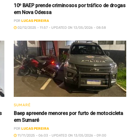
10º BAEP prende criminosos por tráfico de drogas
em Nova Odessa
POR
LUCAS PEREIRA
02/12/2025 - 11:57 - UPDATED ON 13/05/2026 - 08:58
SUMARÉ
s
Baep apreende menores por furto de motocicleta
em Sumaré
POR
LUCAS PEREIRA
11/11/2025 - 06:03 - UPDATED ON 13/05/2026 - 09:00