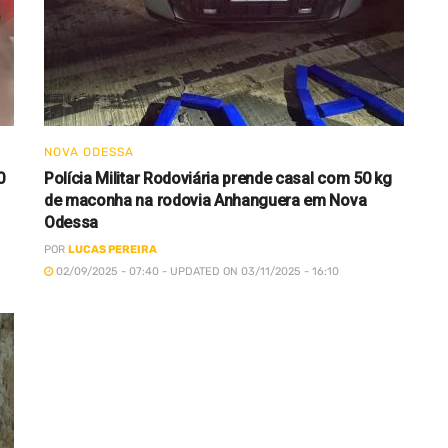
NOVA ODESSA
0
Polícia Militar Rodoviária prende casal com 50 kg
de maconha na rodovia Anhanguera em Nova
Odessa
POR
LUCAS PEREIRA
02/09/2025 - 07:40 - UPDATED ON 03/11/2025 - 16:10