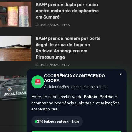
BAEP prende dupla por roubo
contra motorista de aplicativo
em Sumaré
04/08/2026 - 11:43
BAEP prende homem por porte
ilegal de arma de fogo na
Rodovia Anhanguera em
Pirassununga
04/08/2026 - 11:37
×
OCORRÊNCIA ACONTECENDO
BAEP e MPSP deflagram
AGORA
operação Zero Grau contra
As informações saem primeiro no canal
roubos de motocicletas em
Entre no canal exclusivo do
Policial Padrão
e
Hortolândia
acompanhe ocorrências, alertas e atualizações
03/08/2026 - 13:55
em tempo real.
376
leitores entraram hoje