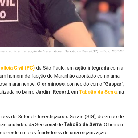
prendeu líder de facção do Maranhão em Taboão da Serra (SP). — Foto: SSP-SP
olícia Civil (PC)
de São Paulo, em
ação integrada
com a
u um homem de facção do Maranhão apontado como uma
nosa maranhense. O
criminoso
, conhecido como “
Gaspar
”,
alizada no bairro
Jardim Record
, em
Taboão da Serra
, na
ipes do Setor de Investigações Gerais (SIG), do Grupo de
ras unidades da Seccional de
Taboão da Serra
. O homem
onsiderado um dos fundadores de uma organização