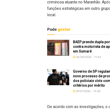
criminosa atuante no Maranhão. Após
funções estratégicas em outro grup
local.
Pode
gostar
BAEP prende dupla por
contra motorista de ap
em Sumaré
04/08/2026 - 11:43
Governo de SP regula
novo processo de pr
dos policiais civis co
critérios por mérito
29/07/2026 - 13:38
De acordo com as investigações, o c