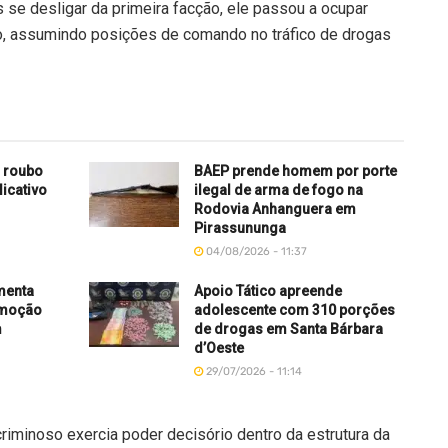
 se desligar da primeira facção, ele passou a ocupar
o, assumindo posições de comando no tráfico de drogas
 roubo
BAEP prende homem por porte
licativo
ilegal de arma de fogo na
Rodovia Anhanguera em
Pirassununga
04/08/2026 - 11:37
menta
Apoio Tático apreende
omoção
adolescente com 310 porções
m
de drogas em Santa Bárbara
d’Oeste
29/07/2026 - 11:14
riminoso exercia poder decisório dentro da estrutura da