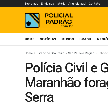
Sobre nós
Envie sua matéria
Anuncie aqui
Contato
HOME
NOTÍCIAS
MUNDO
BRASIL
REGIÕ
Home
Estado de São Paulo
São Paulo e Região
Taboão
Polícia Civil e
Maranhão fora
Serra