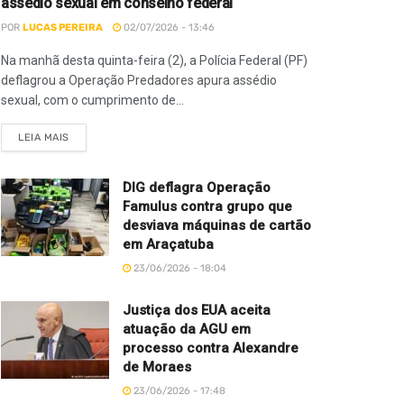
assédio sexual em conselho federal
POR
LUCAS PEREIRA
02/07/2026 - 13:46
Na manhã desta quinta-feira (2), a Polícia Federal (PF)
deflagrou a Operação Predadores apura assédio
sexual, com o cumprimento de...
LEIA MAIS
DIG deflagra Operação
Famulus contra grupo que
desviava máquinas de cartão
em Araçatuba
23/06/2026 - 18:04
Justiça dos EUA aceita
atuação da AGU em
processo contra Alexandre
de Moraes
23/06/2026 - 17:48