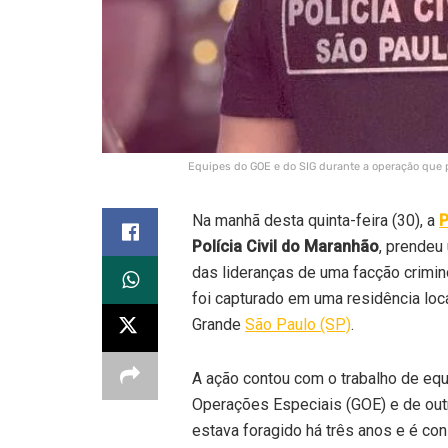
Equipes do GOE e do SIG durante a operação que 
Na manhã desta quinta-feira (30), a
P
Polícia Civil do Maranhão
, prende
das lideranças de uma facção crimi
foi capturado em uma residência loc
Grande
São Paulo (SP)
.
A ação contou com o trabalho de equ
Operações Especiais (GOE) e de out
estava foragido há três anos e é c