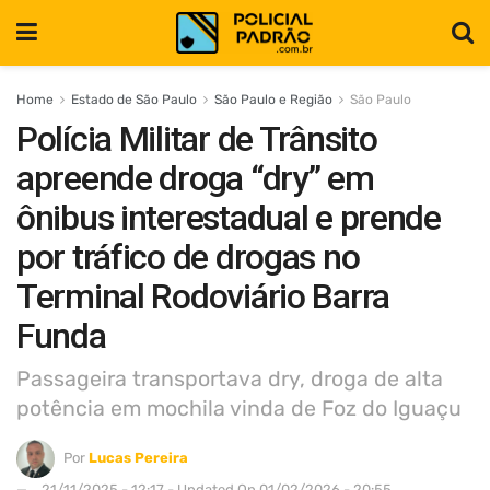
Home
Estado de São Paulo
São Paulo e Região
São Paulo
Polícia Militar de Trânsito
apreende droga “dry” em
ônibus interestadual e prende
por tráfico de drogas no
Terminal Rodoviário Barra
Funda
Passageira transportava dry, droga de alta
potência em mochila vinda de Foz do Iguaçu
Por
Lucas Pereira
21/11/2025 - 12:17 - Updated On 01/02/2026 - 20:55