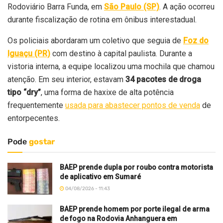
Rodoviário Barra Funda, em
São Paulo (SP)
. A ação ocorreu
durante fiscalização de rotina em ônibus interestadual.
Os policiais abordaram um coletivo que seguia de
Foz do
Iguaçu (PR)
com destino à capital paulista. Durante a
vistoria interna, a equipe localizou uma mochila que chamou
atenção. Em seu interior, estavam
34 pacotes de droga
tipo “dry”
, uma forma de haxixe de alta potência
frequentemente
usada para abastecer pontos de venda
de
entorpecentes.
Pode
gostar
BAEP prende dupla por roubo contra motorista
de aplicativo em Sumaré
04/08/2026 - 11:43
BAEP prende homem por porte ilegal de arma
de fogo na Rodovia Anhanguera em