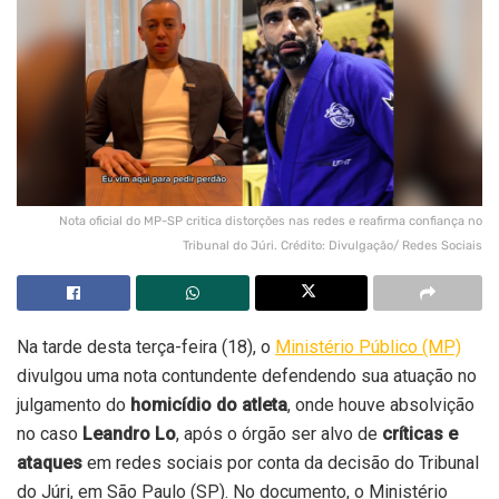
Nota oficial do MP-SP critica distorções nas redes e reafirma confiança no
Tribunal do Júri. Crédito: Divulgação/ Redes Sociais
Na tarde desta terça-feira (18), o
Ministério Público (MP)
divulgou uma nota contundente defendendo sua atuação no
julgamento do
homicídio do atleta
, onde houve absolvição
no caso
Leandro Lo
, após o órgão ser alvo de
críticas e
ataques
em redes sociais por conta da decisão do Tribunal
do Júri, em São Paulo (SP). No documento, o Ministério