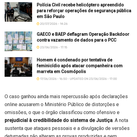
Polícia Civil recebe helicóptero apreendido
para reforçar operações de segurança pública
em São Paulo
20/07/2026 - 14:26
GAECO e BAEP deflagram Operação Backdoor
contra vazamento de dados para o PCC
23/06/2026 - 17:15
Homem é condenado por tentativa de
feminicídio após atacar companheira com
marreta em Cosmópolis
17/06/2026 - 16:50 - UPDATED ON 23/06/2026 - 17:00
O caso ganhou ainda mais repercussão após declarações
online acusarem o Ministério Público de distorções e
omissões, o que o órgão classificou como ofensivo e
prejudicial à credibilidade do sistema de Justiça
. A nota
sustenta que ataques pessoais e a divulgação de versões
deturpadas não alteram as provas produzidas e nem