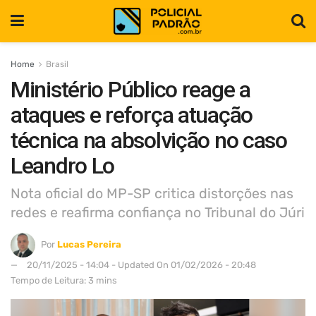
Home
Brasil
Ministério Público reage a
ataques e reforça atuação
técnica na absolvição no caso
Leandro Lo
Nota oficial do MP-SP critica distorções nas
redes e reafirma confiança no Tribunal do Júri
Por
Lucas Pereira
20/11/2025 - 14:04 - Updated On 01/02/2026 - 20:48
Tempo de Leitura: 3 mins