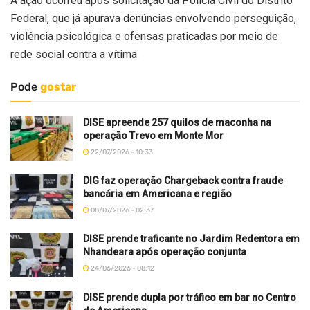
A ação ocorreu após solicitação da Polícia Civil do Distrito
Federal, que já apurava denúncias envolvendo perseguição,
violência psicológica e ofensas praticadas por meio de
rede social contra a vítima.
Pode
gostar
DISE apreende 257 quilos de maconha na
operação Trevo em Monte Mor
22/07/2026 - 10:33
DIG faz operação Chargeback contra fraude
bancária em Americana e região
08/07/2026 - 02:37
DISE prende traficante no Jardim Redentora em
Nhandeara após operação conjunta
24/06/2026 - 08:12
DISE prende dupla por tráfico em bar no Centro