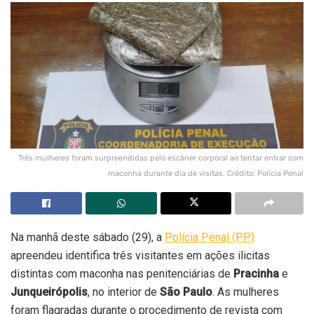
Três mulheres foram surpreendidas pelo escâner corporal ao tentar entrar com
maconha durante dia de visitas. Crédito: Polícia Penal
Na manhã deste sábado (29), a
Polícia Penal (PP)
apreendeu identifica três visitantes em ações ilicitas
distintas com maconha nas penitenciárias de
Pracinha
e
Junqueirópolis
, no interior de
São Paulo
. As mulheres
foram flagradas durante o procedimento de revista com