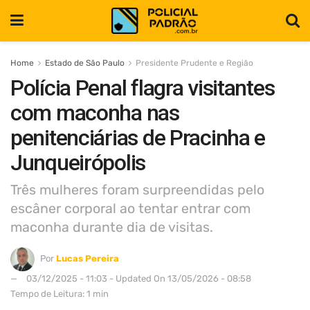
Home
Estado de São Paulo
Presidente Prudente e Região
Polícia Penal flagra visitantes
com maconha nas
penitenciárias de Pracinha e
Junqueirópolis
Três mulheres foram surpreendidas pelo
escâner corporal ao tentar entrar com
maconha durante dia de visitas.
Por
Lucas Pereira
03/12/2025 - 11:03 - Updated On 13/05/2026 - 08:58
Tempo de Leitura: 1 min