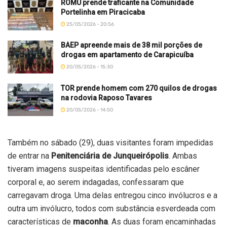
ROMU prende traficante na Comunidade
Portelinha em Piracicaba
25/05/2026 - 20:56
BAEP apreende mais de 38 mil porções de
drogas em apartamento de Carapicuíba
20/05/2026 - 15:30
TOR prende homem com 270 quilos de drogas
na rodovia Raposo Tavares
20/05/2026 - 14:50
Também no sábado (29), duas visitantes foram impedidas
de entrar na
Penitenciária de Junqueirópolis
. Ambas
tiveram imagens suspeitas identificadas pelo escâner
corporal e, ao serem indagadas, confessaram que
carregavam droga. Uma delas entregou cinco invólucros e a
outra um invólucro, todos com substância esverdeada com
características de
maconha
. As duas foram encaminhadas