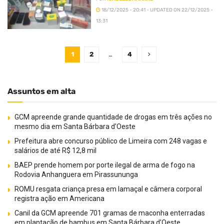
18/12/2025 - 20:41 - UPDATED ON 22/12/2025 -
13:31
1
2
…
4
Assuntos em alta
GCM apreende grande quantidade de drogas em três ações no
mesmo dia em Santa Bárbara d’Oeste
Prefeitura abre concurso público de Limeira com 248 vagas e
salários de até R$ 12,8 mil
BAEP prende homem por porte ilegal de arma de fogo na
Rodovia Anhanguera em Pirassununga
ROMU resgata criança presa em lamaçal e câmera corporal
registra ação em Americana
Canil da GCM apreende 701 gramas de maconha enterradas
em plantação de bambus em Santa Bárbara d’Oeste