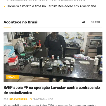
Homem é morto a tiros no Jardim Belvedere em Americana
Acontece no Brasil
ALL
BRASIL
BRASIL
BAEP apoia PF na operação Lavoslav contra contrabando
de anabolizantes
POR
LUCAS PEREIRA
29/07/2026 - 11:35
Na manhã desta quarta-feira (29), a operação Lavoslav contra