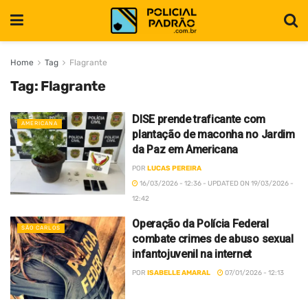
Home
Tag
Flagrante
Tag:
Flagrante
DISE prende traficante com
AMERICANA
plantação de maconha no Jardim
da Paz em Americana
POR
LUCAS PEREIRA
16/03/2026 - 12:36 - UPDATED ON 19/03/2026 -
12:42
Operação da Polícia Federal
SÃO CARLOS
combate crimes de abuso sexual
infantojuvenil na internet
POR
ISABELLE AMARAL
07/01/2026 - 12:13