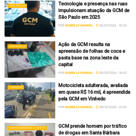
Tecnologia e presença nas ruas
SÃO PAULO
impulsionam atuação da GCM de
São Paulo em 2025
POR
ISABELLE AMARAL
06/01/2026 - 13:26
Ação da GCM resulta na
SÃO PAULO
apreensão de folhas de coca e
pasta base na zona leste da
capital
POR
ISABELLE AMARAL
05/01/2026 - 10:53
Motocicleta adulterada, avaliada
VINHEDO
em quase R$ 16 mil, é apreendida
pela GCM em Vinhedo
POR
ISABELLE AMARAL
28/12/2025 - 21:24
GCM prende homem por tráfico
SANTA BÁRBARA D’OESTE
de drogas em Santa Bárbara