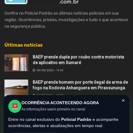
Confira no Policial Padrão as últimas notícias policiais em sua
região. Ocorrências, prisões, investigações e tudo o que acontece
na segurança pública.
Últimas notícias
BAEP prende dupla por roubo contra motorista
de aplicativo em Sumaré
04/08/2026 - 11:43
BAEP prende homem por porte ilegal de arma de
fogo na Rodovia Anhanguera em Pirassununga
04/08/2026 - 11:37
×
OCORRÊNCIA ACONTECENDO AGORA
BAEP e MPSP deflagram operação Zero Grau
As informações saem primeiro no canal
contra roubos de motocicletas em Hortolândia
Entre no canal exclusivo do
Policial Padrão
e acompanhe
03/08/2026 - 13:55
ocorrências, alertas e atualizações em tempo real.