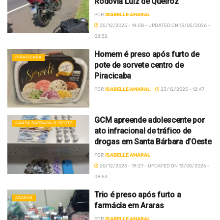
Rodovia Luiz de Queiroz
POR
ISABELLE AMARAL
25/12/2025 - 14:58 - UPDATED ON 13/05/2026 -
08:52
Homem é preso após furto de
PIRACICABA
pote de sorvete centro de
Piracicaba
POR
ISABELLE AMARAL
23/12/2025 - 12:47
GCM apreende adolescente por
SANTA BÁRBARA D’OESTE
ato infracional de tráfico de
drogas em Santa Bárbara d’Oeste
POR
ISABELLE AMARAL
20/12/2025 - 19:27 - UPDATED ON 13/05/2026 -
08:53
Trio é preso após furto a
ARARAS
farmácia em Araras
POR
ISABELLE AMARAL