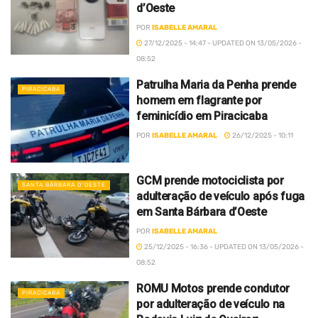
d’Oeste
POR
ISABELLE AMARAL
27/12/2025 - 14:47 - UPDATED ON 13/05/2026 -
08:52
Patrulha Maria da Penha prende
PIRACICABA
homem em flagrante por
feminicídio em Piracicaba
POR
ISABELLE AMARAL
26/12/2025 - 10:11
GCM prende motociclista por
SANTA BÁRBARA D’OESTE
adulteração de veículo após fuga
em Santa Bárbara d’Oeste
POR
ISABELLE AMARAL
25/12/2025 - 16:36 - UPDATED ON 13/05/2026 -
08:52
ROMU Motos prende condutor
PIRACICABA
por adulteração de veículo na