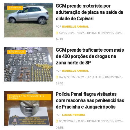
GCM prende motorista por
CAPIVARI
adulteração de placa na saída da
cidade de Capivari
POR
ISABELLE AMARAL
13/12/2025 - 10:26 - UPDATED ON 22/12/2025 -
14:29
GCM prende traficante com mais
SÃO PAULO
de 400 porções de drogas na
zona norte de SP
POR
ISABELLE AMARAL
09/12/2025 - 12:21 - UPDATED ON 01/02/2026 -
21:40
Polícia Penal flagra visitantes
PRESIDENTE PRUDENTE E
REGIÃO
com maconha nas penitenciárias
de Pracinha e Junqueirópolis
POR
LUCAS PEREIRA
03/12/2025 - 11:03 - UPDATED ON 13/05/2026 -
08:58