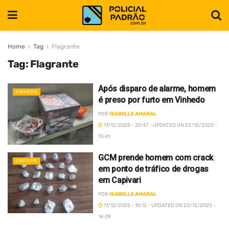
Home
Tag
Flagrante
Tag:
Flagrante
Após disparo de alarme, homem
VINHEDO
é preso por furto em Vinhedo
POR
ISABELLE AMARAL
17/12/2025 - 20:47 - UPDATED ON 22/12/2025 -
13:41
GCM prende homem com crack
CAPIVARI
em ponto de tráfico de drogas
em Capivari
POR
ISABELLE AMARAL
17/12/2025 - 10:12 - UPDATED ON 22/12/2025 -
14:09