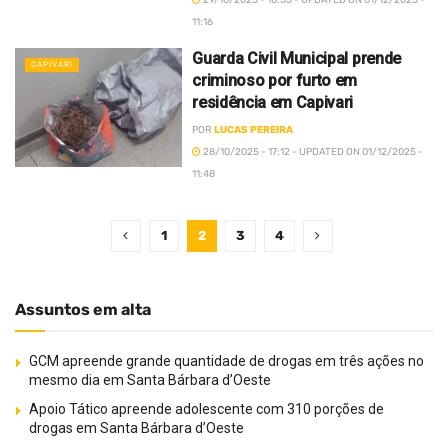
11:16
Guarda Civil Municipal prende
CAPIVARI
criminoso por furto em
residência em Capivari
POR
LUCAS PEREIRA
28/10/2025 - 17:12 - UPDATED ON 01/12/2025 -
11:48
1
2
3
4
Assuntos em alta
GCM apreende grande quantidade de drogas em três ações no
mesmo dia em Santa Bárbara d’Oeste
Apoio Tático apreende adolescente com 310 porções de
drogas em Santa Bárbara d’Oeste