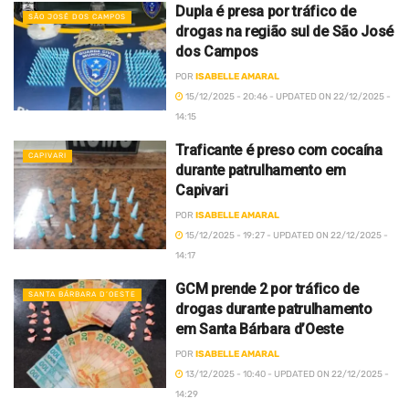
Dupla é presa por tráfico de
SÃO JOSÉ DOS CAMPOS
drogas na região sul de São José
dos Campos
POR
ISABELLE AMARAL
15/12/2025 - 20:46 - UPDATED ON 22/12/2025 -
14:15
Traficante é preso com cocaína
CAPIVARI
durante patrulhamento em
Capivari
POR
ISABELLE AMARAL
15/12/2025 - 19:27 - UPDATED ON 22/12/2025 -
14:17
GCM prende 2 por tráfico de
SANTA BÁRBARA D’OESTE
drogas durante patrulhamento
em Santa Bárbara d’Oeste
POR
ISABELLE AMARAL
13/12/2025 - 10:40 - UPDATED ON 22/12/2025 -
14:29