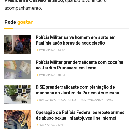
Presidente Castelo Branco
, quando teve início o
acompanhamento.
Pode
gostar
Polícia Militar salva homem em surto em
Paulínia após horas de negociação
19/03/2026 - 13:47
Polícia Militar prende traficante com cocaína
no Jardim Primavera em Leme
19/03/2026 - 10:51
DISE prende traficante com plantação de
maconha no Jardim da Paz em Americana
16/03/2026 - 12:36 - UPDATED ON 19/03/2026 - 12:42
Operação da Polícia Federal combate crimes
de abuso sexual infantojuvenil na internet
07/01/2026 - 12:13