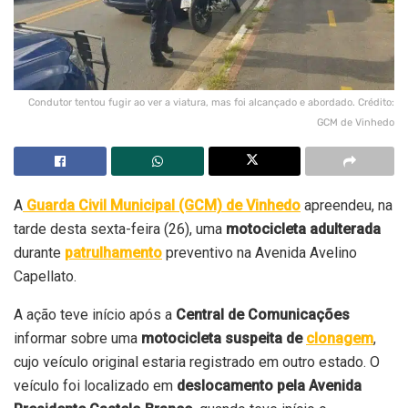
Condutor tentou fugir ao ver a viatura, mas foi alcançado e abordado. Crédito:
GCM de Vinhedo
A
Guarda Civil Municipal (GCM) de Vinhedo
apreendeu, na
tarde desta sexta-feira (26), uma
motocicleta adulterada
durante
patrulhamento
preventivo na Avenida Avelino
Capellato.
A ação teve início após a
Central de Comunicações
informar sobre uma
motocicleta suspeita de
clonagem
,
cujo veículo original estaria registrado em outro estado. O
veículo foi localizado em
deslocamento pela Avenida