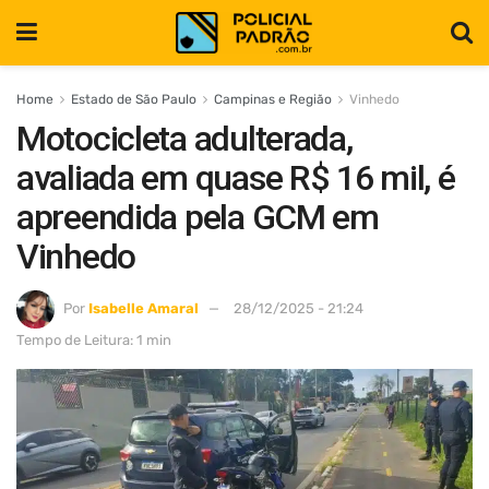
Home
Estado de São Paulo
Campinas e Região
Vinhedo
Motocicleta adulterada,
avaliada em quase R$ 16 mil, é
apreendida pela GCM em
Vinhedo
Por
Isabelle Amaral
28/12/2025 - 21:24
Tempo de Leitura: 1 min