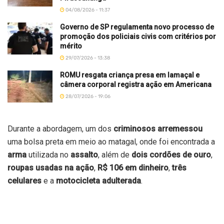
04/08/2026 - 11:37
Governo de SP regulamenta novo processo de
promoção dos policiais civis com critérios por
mérito
29/07/2026 - 13:38
ROMU resgata criança presa em lamaçal e
câmera corporal registra ação em Americana
28/07/2026 - 19:06
Durante a abordagem, um dos
criminosos arremessou
uma bolsa preta em meio ao matagal, onde foi encontrada a
arma
utilizada no
assalto
, além de
dois cordões de ouro
,
roupas usadas na ação
,
R$ 106 em dinheiro
,
três
celulares
e a
motocicleta adulterada
.