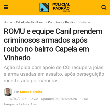
Home
Estado de São Paulo
Campinas e Região
Vinhedo
ROMU e equipe Canil prendem
criminosos armados após
roubo no bairro Capela em
Vinhedo
Ação rápida com apoio do COI recupera joias
e arma usadas em assalto, após perseguição
monitorada por câmeras.
Por
Lucas Pereira
17/10/2025 - 23:32 - Updated On 01/12/2025 - 12:56
Tempo de Leitura: 1 min