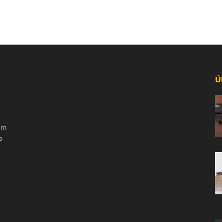
Ú
 em
o