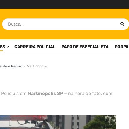
ES
CARREIRA POLICIAL
PAPO DE ESPECIALISTA
PODPA
ente e Região
Martinópolis
 Policiais em
Martinópolis SP
– na hora do fato, com