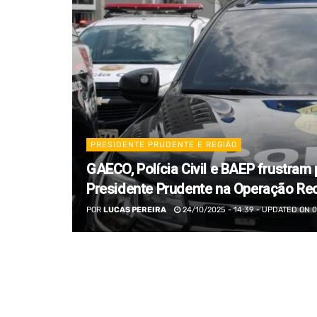
PRESIDENTE PRUDENTE E REGIÃO
GAECO, Polícia Civil e BAEP frustram
Presidente Prudente na Operação Re
POR
LUCAS PEREIRA
24/10/2025 - 14:39 - UPDATED ON 01