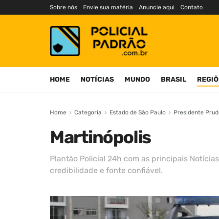
Sobre nós
Envie sua matéria
Anuncie aqui
Contato
HOME
NOTÍCIAS
MUNDO
BRASIL
REGIÕ
Home
Categoria
Estado de São Paulo
Presidente Prud
Martinópolis
Plantão Policial 24h com as principais Notícias
credibilidade e fonte confiável.