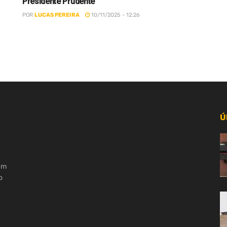
Presidente Prudente
POR
LUCAS PEREIRA
10/11/2025 - 12:26
Ú
 em
o