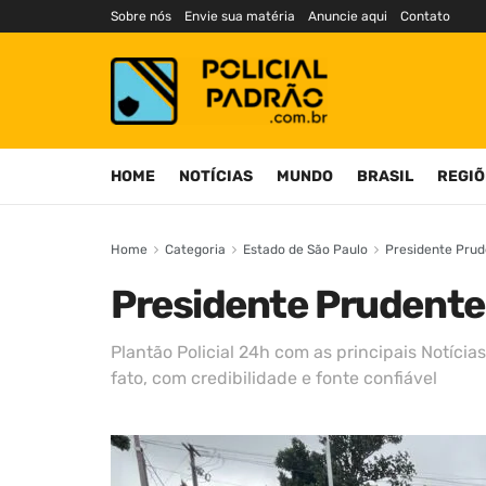
Sobre nós
Envie sua matéria
Anuncie aqui
Contato
HOME
NOTÍCIAS
MUNDO
BRASIL
REGIÕ
Home
Categoria
Estado de São Paulo
Presidente Prud
Presidente Prudente
Plantão Policial 24h com as principais Notícias
fato, com credibilidade e fonte confiável