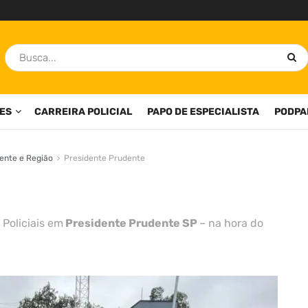
ES
CARREIRA POLICIAL
PAPO DE ESPECIALISTA
PODPA
ente e Região
Presidente Prudente
 Policiais em
Presidente Prudente SP
– na hora do