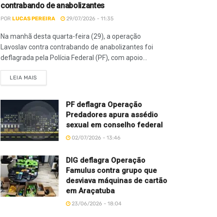
contrabando de anabolizantes
POR
LUCAS PEREIRA
29/07/2026 - 11:35
Na manhã desta quarta-feira (29), a operação
Lavoslav contra contrabando de anabolizantes foi
deflagrada pela Polícia Federal (PF), com apoio...
LEIA MAIS
PF deflagra Operação
Predadores apura assédio
sexual em conselho federal
02/07/2026 - 13:46
DIG deflagra Operação
Famulus contra grupo que
desviava máquinas de cartão
em Araçatuba
23/06/2026 - 18:04