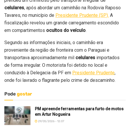
prendeu um criminoso pelo transporte irregular de
celulares
, após abordar um caminhão na Rodovia Raposo
Tavares, no município de
Presidente Prudente (SP).
A
fiscalização revelou um grande carregamento escondido
em compartimentos
ocultos do veículo
.
Segundo as informações iniciais, o caminhão era
proveniente da região de fronteira com o Paraguai e
transportava aproximadamente mil
celulares
importados
de forma irregular. O motorista foi detido no local e
conduzido à Delegacia da PF em
Presidente Prudente
,
onde foi lavrado o flagrante pelo crime de descaminho.
Pode
gostar
PM apreende ferramentas para furto de motos
em Artur Nogueira
29/05/2026 - 12:07