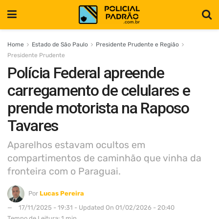
Home
Estado de São Paulo
Presidente Prudente e Região
Presidente Prudente
Polícia Federal apreende
carregamento de celulares e
prende motorista na Raposo
Tavares
Aparelhos estavam ocultos em
compartimentos de caminhão que vinha da
fronteira com o Paraguai.
Por
Lucas Pereira
17/11/2025 - 19:31 - Updated On 01/02/2026 - 20:40
Tempo de Leitura: 1 min