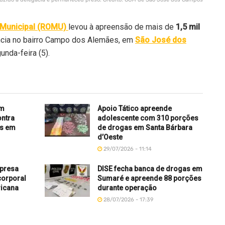
Municipal (ROMU)
levou à apreensão de mais de
1,5 mil
cia no bairro Campo dos Alemães, em
São José dos
unda-feira (5).
am
Apoio Tático apreende
ontra
adolescente com 310 porções
as em
de drogas em Santa Bárbara
d’Oeste
29/07/2026 - 11:14
 presa
DISE fecha banca de drogas em
corporal
Sumaré e apreende 88 porções
ricana
durante operação
28/07/2026 - 17:39