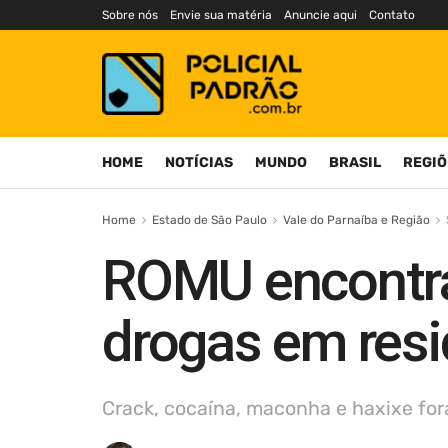
Sobre nós
Envie sua matéria
Anuncie aqui
Contato
HOME
NOTÍCIAS
MUNDO
BRASIL
REGIÕ
Home
Estado de São Paulo
Vale do Parnaíba e Região
ROMU encontra 
drogas em res
Crack, cocaína, maconha e haxixe for