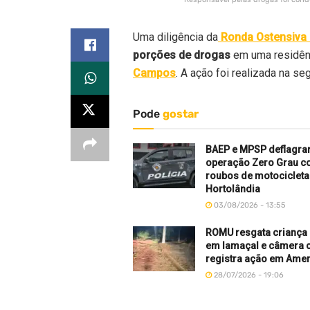
Uma diligência da
Ronda Ostensiva 
porções de drogas
em uma residên
Campos
. A ação foi realizada na seg
Pode
gostar
BAEP e MPSP deflagr
operação Zero Grau c
roubos de motociclet
Hortolândia
03/08/2026 - 13:55
ROMU resgata criança
em lamaçal e câmera 
registra ação em Ame
28/07/2026 - 19:06