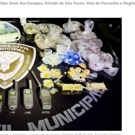
São José dos Campos
,
Estado de São Paulo
,
Vale do Parnaíba e Regiã
duzido à delegacia e permaneceu preso. Crédito: GCM de São José dos Campos