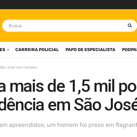
ES
CARREIRA POLICIAL
PAPO DE ESPECIALISTA
PODPA
São José dos Campos
mais de 1,5 mil po
idência em São Jo
am apreendidos; um homem foi preso em flagrante