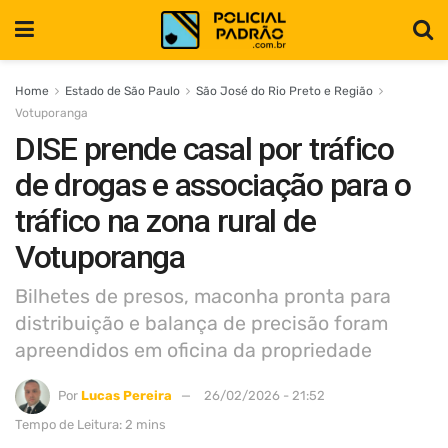
Home
Estado de São Paulo
São José do Rio Preto e Região
Votuporanga
DISE prende casal por tráfico
de drogas e associação para o
tráfico na zona rural de
Votuporanga
Bilhetes de presos, maconha pronta para
distribuição e balança de precisão foram
apreendidos em oficina da propriedade
Por
Lucas Pereira
26/02/2026 - 21:52
Tempo de Leitura: 2 mins