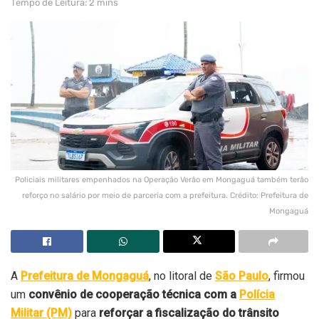
Tempo de Leitura: 2 mins
Policiais militares empenhados na Operação Verão em Mongaguá também terão
reforço no salário por meio de parceria com a prefeitura. Crédito: Prefeitura de
Mongaguá
A
Prefeitura de Mongaguá
, no litoral de
São Paulo
, firmou
um
convênio de cooperação técnica com a
Polícia
Militar (PM)
para
reforçar a fiscalização do trânsito