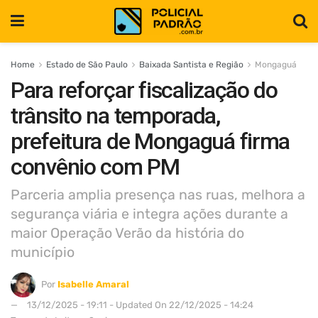
Home
Estado de São Paulo
Baixada Santista e Região
Mongaguá
Para reforçar fiscalização do
trânsito na temporada,
prefeitura de Mongaguá firma
convênio com PM
Parceria amplia presença nas ruas, melhora a
segurança viária e integra ações durante a
maior Operação Verão da história do
município
Por
Isabelle Amaral
13/12/2025 - 19:11 - Updated On 22/12/2025 - 14:24