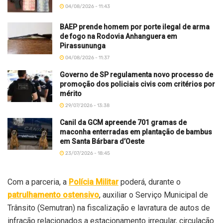
04/08/2026 - 11:43
BAEP prende homem por porte ilegal de arma
de fogo na Rodovia Anhanguera em
Pirassununga
04/08/2026 - 11:37
Governo de SP regulamenta novo processo de
promoção dos policiais civis com critérios por
mérito
29/07/2026 - 13:38
Canil da GCM apreende 701 gramas de
maconha enterradas em plantação de bambus
em Santa Bárbara d’Oeste
23/07/2026 - 18:45
Com a parceria, a
Polícia Militar
poderá, durante o
patrulhamento ostensivo
, auxiliar o Serviço Municipal de
Trânsito (Semutran) na fiscalização e lavratura de autos de
infração relacionados a estacionamento irregular, circulação