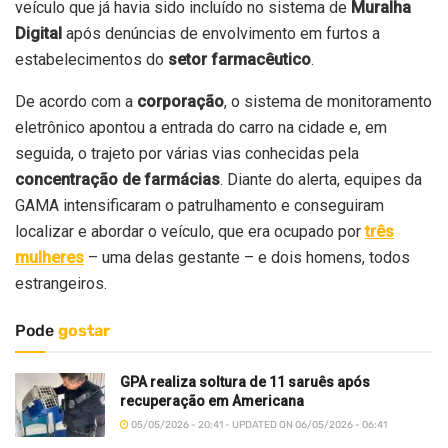
veículo que já havia sido incluído no sistema de
Muralha
Digital
após denúncias de envolvimento em furtos a
estabelecimentos do
setor farmacêutico
.
De acordo com a
corporação
, o sistema de monitoramento
eletrônico apontou a entrada do carro na cidade e, em
seguida, o trajeto por várias vias conhecidas pela
concentração de farmácias
. Diante do alerta, equipes da
GAMA intensificaram o patrulhamento e conseguiram
localizar e abordar o veículo, que era ocupado por
três
mulheres
– uma delas gestante – e dois homens, todos
estrangeiros.
Pode
gostar
GPA realiza soltura de 11 saruês após
recuperação em Americana
05/05/2026 - 20:41 - UPDATED ON 06/05/2026 - 06:41