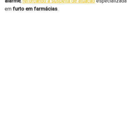
alarme
,
reforçando a suspeita de atuação
especializada
em
furto em farmácias
.