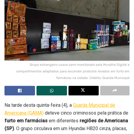
Grupo estrangeiro usava carro monitorado pela Muralha Digital e
compartimentos adaptados para esconder produtos levados em furto em
farmácias na cidade. Crédito: Guarda Municipal
Na tarde desta quinta-feira (4), a
Guarda Municipal de
Americana (GAMA)
deteve cinco criminosos pela prática de
furto em farmácias
em diferentes
regiões de Americana
(SP)
. O grupo circulava em um Hyundai HB20 cinza, placas,