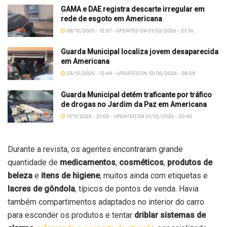
GAMA e DAE registra descarte irregular em
rede de esgoto em Americana
08/12/2025 - 12:57 - UPDATED ON 01/02/2026 - 21:36
Guarda Municipal localiza jovem desaparecida
em Americana
03/12/2025 - 13:44 - UPDATED ON 13/05/2026 - 08:58
Guarda Municipal detém traficante por tráfico
de drogas no Jardim da Paz em Americana
17/11/2025 - 21:03 - UPDATED ON 01/02/2026 - 20:40
Durante a revista, os agentes encontraram grande
quantidade de
medicamentos
,
cosméticos
,
produtos de
beleza
e
itens de higiene
, muitos ainda com etiquetas e
lacres de gôndola
, típicos de pontos de venda. Havia
também compartimentos adaptados no interior do carro
para esconder os produtos e tentar
driblar sistemas de