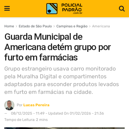
Home
Estado de São Paulo
Campinas e Região
Americana
Guarda Municipal de
Americana detém grupo por
furto em farmácias
Grupo estrangeiro usava carro monitorado
pela Muralha Digital e compartimentos
adaptados para esconder produtos levados
em furto em farmácias na cidade.
Por
Lucas Pereira
08/12/2025 - 11:49 - Updated On 01/02/2026 - 21:36
Tempo de Leitura: 2 mins