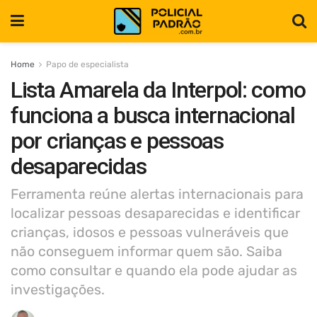
Home
Papo de especialista
Lista Amarela da Interpol: como
funciona a busca internacional
por crianças e pessoas
desaparecidas
Ferramenta reúne alertas internacionais para
localizar pessoas desaparecidas e identificar
crianças, idosos e pessoas vulneráveis que
não conseguem informar quem são. Saiba
como consultar e quando ela pode ajudar as
investigações.