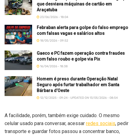
que desviava máquinas de cartão em
Araçatuba
23/06/2026 - 18:04
Febraban alerta para golpe do falso emprego
com falsas vagas e salários altos
18/05/2026 - 09:52
Gaeco e PC fazem operação contra fraudes
com falso roubo e golpe via Pix
16/04/2026 - 18:38
Homem é preso durante Operação Natal
Seguro após furtar trabalhador em Santa
Bárbara d’Oeste
12/12/2025 - 09:24 - UPDATED ON 13/05/2026 - 08:54
A facilidade, porém, também exige cuidado. O mesmo
celular usado para conversar, acessar
redes sociais
, pedir
transporte e guardar fotos passou a concentrar banco,