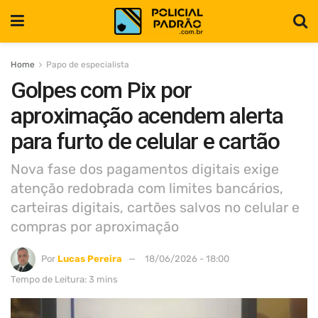
Home
Papo de especialista
Golpes com Pix por
aproximação acendem alerta
para furto de celular e cartão
Nova fase dos pagamentos digitais exige
atenção redobrada com limites bancários,
carteiras digitais, cartões salvos no celular e
compras por aproximação
Por
Lucas Pereira
18/06/2026 - 18:00
Tempo de Leitura: 3 mins