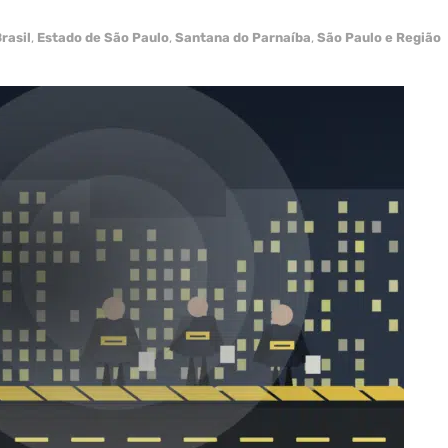
rasil
,
Estado de São Paulo
,
Santana do Parnaíba
,
São Paulo e Região