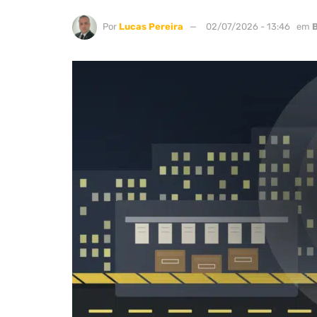
Por
Lucas Pereira
02/07/2026 - 13:46
em
B