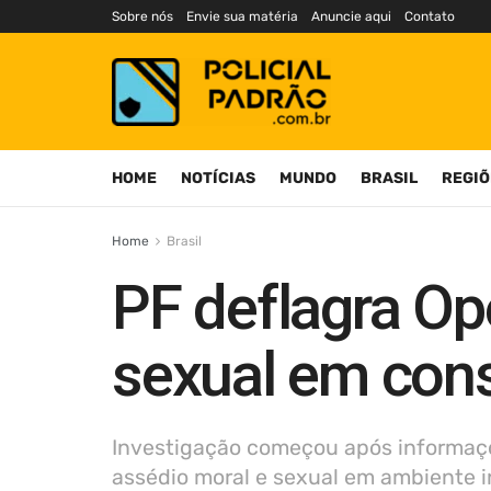
Sobre nós
Envie sua matéria
Anuncie aqui
Contato
HOME
NOTÍCIAS
MUNDO
BRASIL
REGIÕ
Home
Brasil
PF deflagra Op
sexual em cons
Investigação começou após informaçõe
assédio moral e sexual em ambiente in