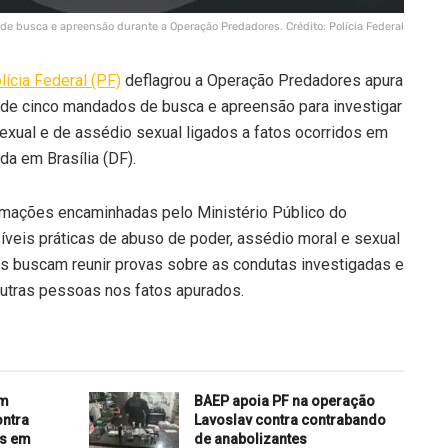
de busca e apreensão durante a Operação Predadores. Crédito: Polícia Federal
lícia Federal (PF)
deflagrou a Operação Predadores apura
de cinco mandados de busca e apreensão para investigar
exual e de assédio sexual ligados a fatos ocorridos em
da em Brasília (DF).
ormações encaminhadas pelo Ministério Público do
veis práticas de abuso de poder, assédio moral e sexual
as buscam reunir provas sobre as condutas investigadas e
 outras pessoas nos fatos apurados.
am
BAEP apoia PF na operação
ontra
Lavoslav contra contrabando
as em
de anabolizantes