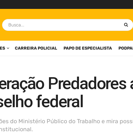
ES
CARREIRA POLICIAL
PAPO DE ESPECIALISTA
PODPA
eração Predadores 
elho federal
s do Ministério Público do Trabalho e mira possí
stitucional.