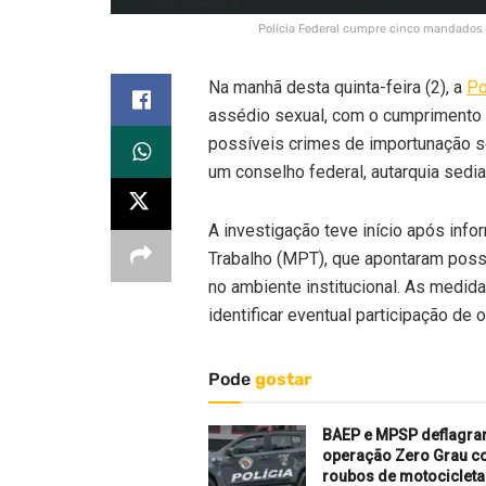
Polícia Federal cumpre cinco mandados 
Na manhã desta quinta-feira (2), a
Po
assédio sexual, com o cumprimento 
possíveis crimes de importunação s
um conselho federal, autarquia sedia
A investigação teve início após inf
Trabalho (MPT), que apontaram possí
no ambiente institucional. As medid
identificar eventual participação de
Pode
gostar
BAEP e MPSP deflagr
operação Zero Grau c
roubos de motociclet