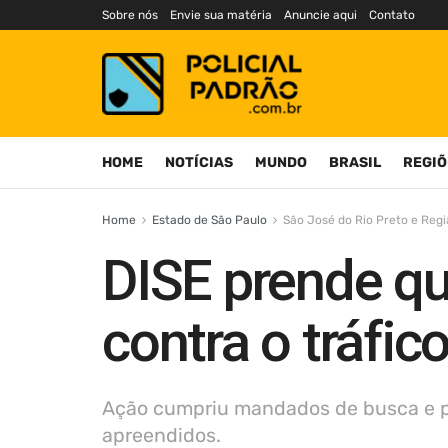
Sobre nós
Envie sua matéria
Anuncie aqui
Contato
HOME
NOTÍCIAS
MUNDO
BRASIL
REGIÕ
Home
Estado de São Paulo
São José do Rio Preto e Reg
DISE prende qu
contra o tráfic
Ação cumpriu mandados de busca e pri
apreendidos.