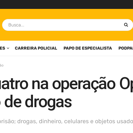
ES
CARREIRA POLICIAL
PAPO DE ESPECIALISTA
PODPA
ião
atro na operação Op
o de drogas
são; drogas, dinheiro, celulares e objetos usad