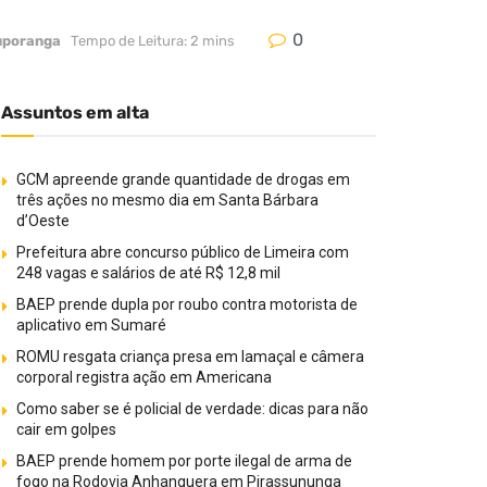
0
uporanga
Tempo de Leitura: 2 mins
Assuntos em alta
GCM apreende grande quantidade de drogas em
três ações no mesmo dia em Santa Bárbara
d’Oeste
Prefeitura abre concurso público de Limeira com
248 vagas e salários de até R$ 12,8 mil
BAEP prende dupla por roubo contra motorista de
aplicativo em Sumaré
ROMU resgata criança presa em lamaçal e câmera
corporal registra ação em Americana
Como saber se é policial de verdade: dicas para não
cair em golpes
BAEP prende homem por porte ilegal de arma de
fogo na Rodovia Anhanguera em Pirassununga