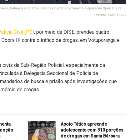
ares, balança e objetos usados no preparo durante a operação Open Doors III.
Crédito: Polícia Civil
olícia Civil (PC)
, por meio da DISE, prendeu quatro
Doors III contra o tráfico de drogas, em Votuporanga e
s civis da Sub-Região Policial, especialmente da
vinculada à Delegacia Seccional de Polícia de
 mandados de busca e prisão após investigações que
omércio de drogas.
menta
Apoio Tático apreende
omoção
adolescente com 310 porções
m
de drogas em Santa Bárbara