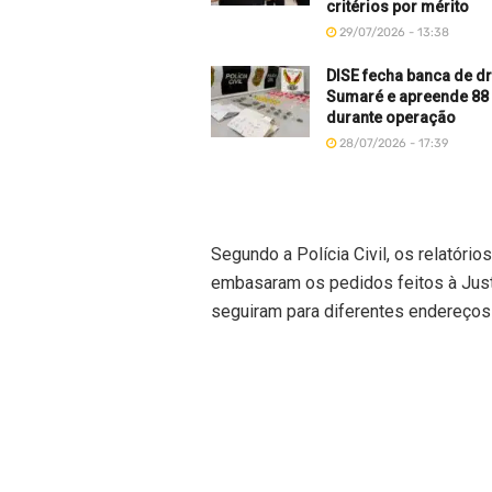
critérios por mérito
29/07/2026 - 13:38
DISE fecha banca de 
Sumaré e apreende 88
durante operação
28/07/2026 - 17:39
Segundo a Polícia Civil, os relatóri
embasaram os pedidos feitos à Justi
seguiram para diferentes endereço