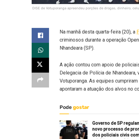
DISE de Votuporanga apreendeu porções de drogas, dinheiro, celul
Na manhã desta quarta-feira (20), a
P
criminosos durante a operação Open 
Nhandeara (SP).
A ação contou com apoio de policiai
Delegacia de Polícia de Nhandeara, 
Votuporanga. As equipes cumpriram
apontaram a atuação dos alvos no c
Pode
gostar
Governo de SP regula
novo processo de pr
dos policiais civis co