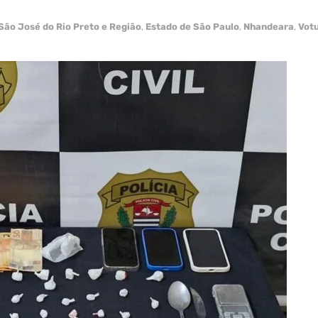
São José do Rio Preto e Região
,
Estado de São Paulo
,
Nhandeara
,
Vot