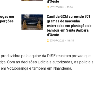
d’Oeste
29/07/2026 - 11:14
drogas em
Canil da GCM apreende 701
 porções
gramas de maconha
enterradas em plantação de
bambus em Santa Bárbara
d’Oeste
23/07/2026 - 18:45
os produzidos pela equipe da DISE reuniram provas que
ça. Com as decisões judiciais autorizadas, os policiais
s em Votuporanga e também em Nhandeara.