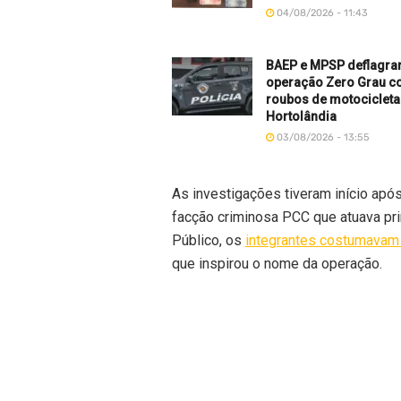
04/08/2026 - 11:43
BAEP e MPSP deflagr
operação Zero Grau c
roubos de motociclet
Hortolândia
03/08/2026 - 13:55
As investigações tiveram início após
facção criminosa PCC que atuava pri
Público, os
integrantes costumavam 
que inspirou o nome da operação.