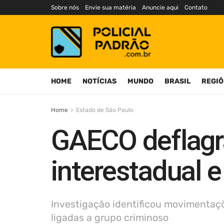
Sobre nós
Envie sua matéria
Anuncie aqui
Contato
HOME
NOTÍCIAS
MUNDO
BRASIL
REGIÕ
Home
Estado de São Paulo
GAECO deflagra
interestadual 
Investigação identificou movimentaç
ligadas a grupo criminoso