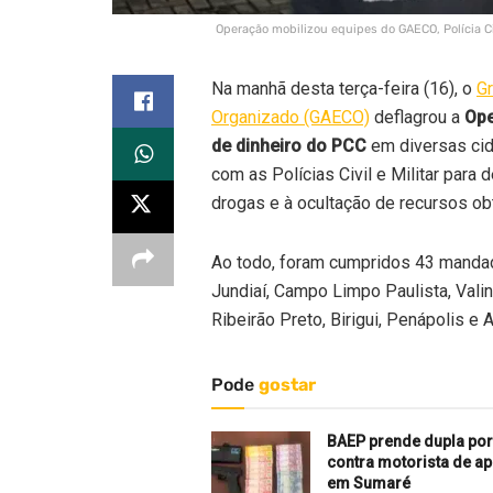
Operação mobilizou equipes do GAECO, Polícia Civ
Na manhã desta terça-feira (16), o
G
Organizado (GAECO)
deflagrou a
Ope
de dinheiro do PCC
em diversas cid
com as Polícias Civil e Militar para
drogas e à ocultação de recursos obti
Ao todo, foram cumpridos 43 manda
Jundiaí, Campo Limpo Paulista, Valin
Ribeirão Preto, Birigui, Penápolis e 
Pode
gostar
BAEP prende dupla por
contra motorista de ap
em Sumaré