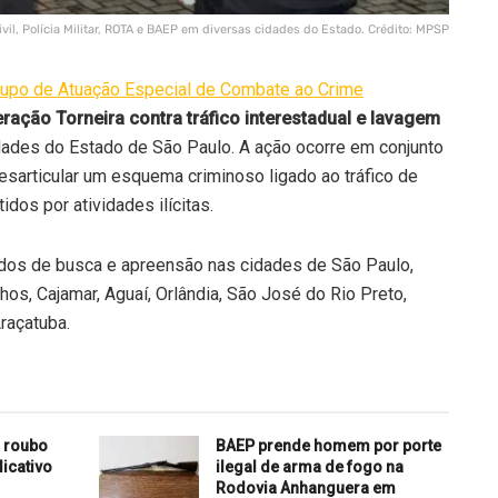
il, Polícia Militar, ROTA e BAEP em diversas cidades do Estado. Crédito: MPSP
rupo de Atuação Especial de Combate ao Crime
ração Torneira contra tráfico interestadual e lavagem
ades do Estado de São Paulo. A ação ocorre em conjunto
 desarticular um esquema criminoso ligado ao tráfico de
dos por atividades ilícitas.
dos de busca e apreensão nas cidades de São Paulo,
hos, Cajamar, Aguaí, Orlândia, São José do Rio Preto,
Araçatuba.
 roubo
BAEP prende homem por porte
licativo
ilegal de arma de fogo na
Rodovia Anhanguera em